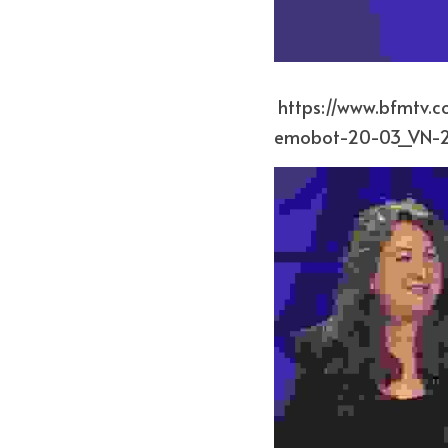
 https://www.bfmtv.com/economie/replay-emissions/tech-and-co/station-f-hello-art-up-
emobot-20-03_VN-