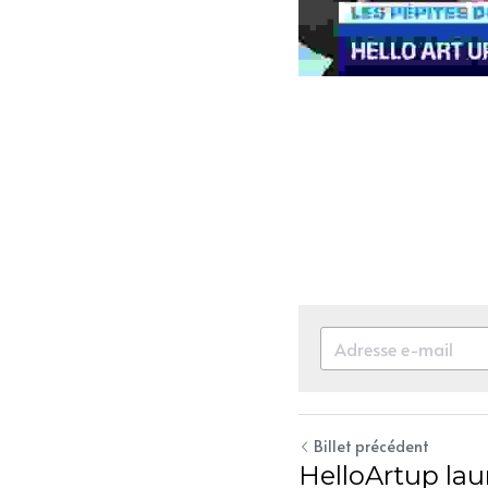
Billet précédent
HelloArtup lau